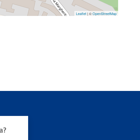
P.I.P.
Leaflet
| ©
OpenStreetMap
o
a?