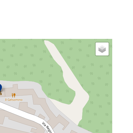
ica ordinaria o semplificata
) o di una sua variante
mento
cazione urbanistica
UAP)