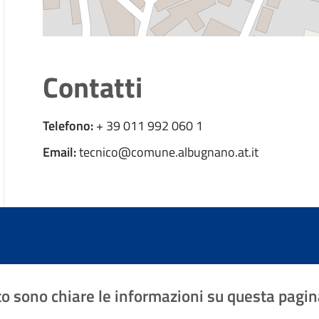
Richiesta concessione in diritto di proprietà suolo 
Richiesta di Attestazione di idoneità alloggio
Richiesta voltura permesso di Costruire
Contatti
Segnalazione/reclamo in materia di cyberbullism
Telefono:
+ 39 011 992 060 1
Email:
tecnico@comune.albugnano.at.it
o sono chiare le informazioni su questa pagin