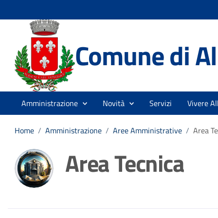
Comune di A
Amministrazione
Novità
Servizi
Vivere A
Home
/
Amministrazione
/
Aree Amministrative
/
Area Te
Area Tecnica
Dettagli della noti