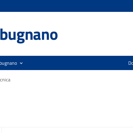
lbugnano
lbugnano
D
cnica
zia