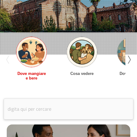
Dove mangiare
Cosa vedere
Dove Dor
e bere