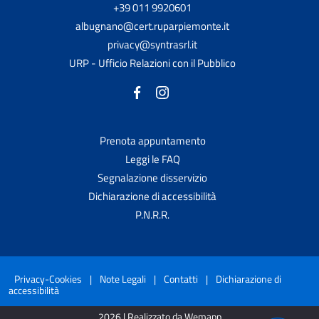
+39 011 9920601
albugnano@cert.ruparpiemonte.it
privacy@syntrasrl.it
URP - Ufficio Relazioni con il Pubblico
Prenota appuntamento
Leggi le FAQ
Segnalazione disservizio
Dichiarazione di accessibilità
P.N.R.R.
Privacy-Cookies
|
Note Legali
|
Contatti
|
Dichiarazione di
accessibilità
2026 | Realizzato da Wemapp