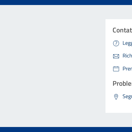
Contat
Legg
Rich
Pre
Proble
Segn