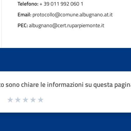
Telefono:
+ 39 011 992 060 1
Email:
protocollo@comune.albugnano.at.it
PEC:
albugnano@cert.ruparpiemonte.it
o sono chiare le informazioni su questa pagin
1 a 5 stelle la pagina
Valuta 1 stelle su 5
Valuta 2 stelle su 5
Valuta 3 stelle su 5
Valuta 4 stelle su 5
Valuta 5 stelle su 5