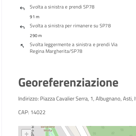
Svolta a
sinistra
e prendi
SP78
91 m
Svolta a
sinistra
per rimanere su
SP78
290 m
Svolta leggermente a
sinistra
e prendi
Via
Regina Margherita
/
SP78
Georeferenziazione
Indirizzo: Piazza Cavalier Serra, 1, Albugnano, Asti, I
CAP: 14022
+