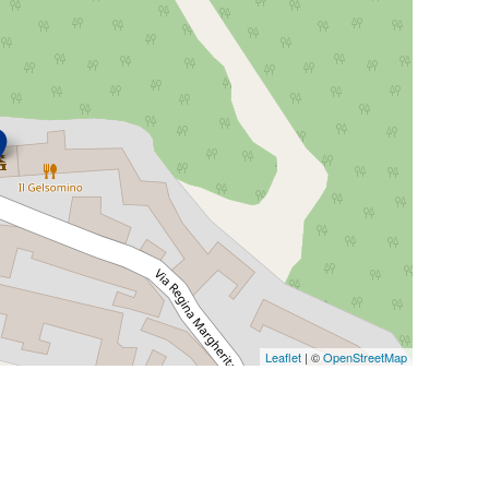
Leaflet
| ©
OpenStreetMap