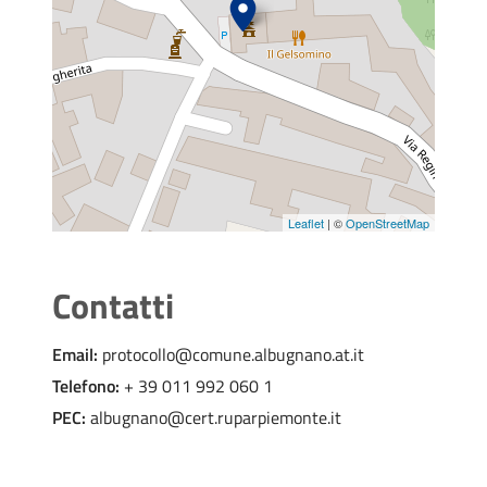
Leaflet
| ©
OpenStreetMap
Contatti
Email:
protocollo@comune.albugnano.at.it
Telefono:
+ 39 011 992 060 1
PEC:
albugnano@cert.ruparpiemonte.it