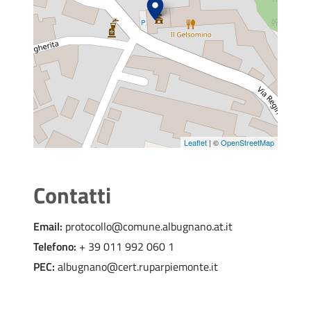
Leaflet
| ©
OpenStreetMap
Contatti
Email:
protocollo@comune.albugnano.at.it
Telefono:
+ 39 011 992 060 1
PEC:
albugnano@cert.ruparpiemonte.it