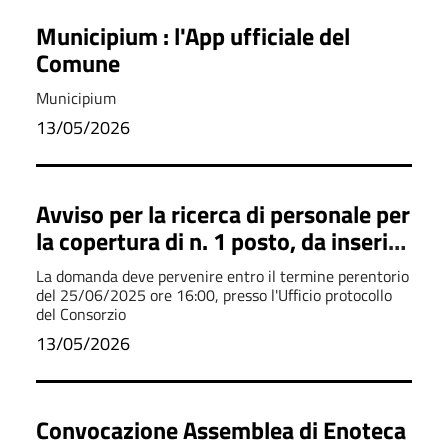
Municipium : l'App ufficiale del
Comune
Municipium
13/05/2026
Avviso per la ricerca di personale per
la copertura di n. 1 posto, da inserire
nelle attivita’ del servizio idrico
La domanda deve pervenire entro il termine perentorio
integrato per l’acquedotto del
del 25/06/2025 ore 16:00, presso l'Ufficio protocollo
del Consorzio
Monferrato
13/05/2026
Convocazione Assemblea di Enoteca