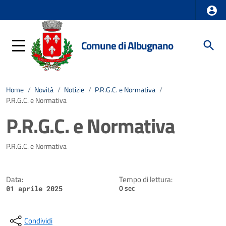
Comune di Albugnano
Home
/
Novità
/
Notizie
/
P.R.G.C. e Normativa
/
P.R.G.C. e Normativa
P.R.G.C. e Normativa
Dettagli della notizia
P.R.G.C. e Normativa
Data:
Tempo di lettura:
0 sec
01 aprile 2025
Condividi