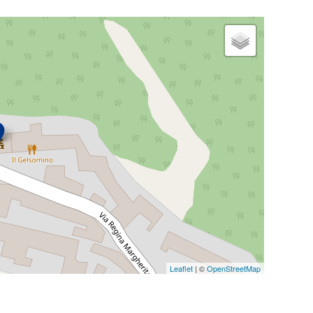
Leaflet
| ©
OpenStreetMap