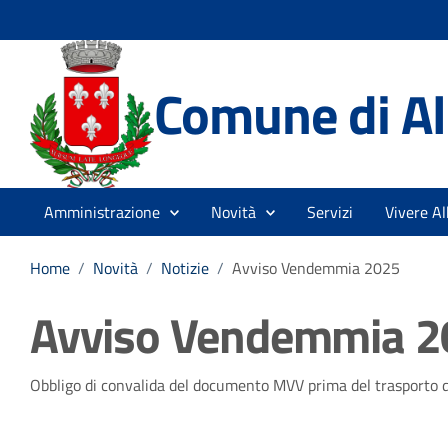
Comune di A
Amministrazione
Novità
Servizi
Vivere A
Home
/
Novità
/
Notizie
/
Avviso Vendemmia 2025
Avviso Vendemmia 
Dettagli della notizia
Obbligo di convalida del documento MVV prima del trasporto d