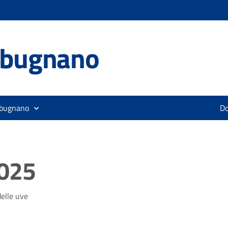
lbugnano
lbugnano
D
2025
elle uve