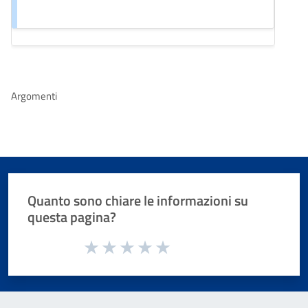
Argomenti
Quanto sono chiare le informazioni su
questa pagina?
Valuta da 1 a 5 stelle la pagina
Valuta 1 stelle su 5
Valuta 2 stelle su 5
Valuta 3 stelle su 5
Valuta 4 stelle su 5
Valuta 5 stelle su 5