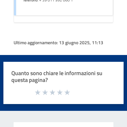
Telefono
: + 39 011 992 060 1
Ultimo aggiornamento:
13 giugno 2025, 11:13
Quanto sono chiare le informazioni su
questa pagina?
Valuta da 1 a 5 stelle la pagina
Valuta 1 stelle su 5
Valuta 2 stelle su 5
Valuta 3 stelle su 5
Valuta 4 stelle su 5
Valuta 5 stelle su 5