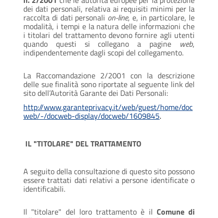
n. 2/2001
che le autorità europee per la protezione
dei dati personali, relativa ai requisiti minimi per la
raccolta di dati personali
on-line
, e, in particolare, le
modalità, i tempi e la natura delle informazioni che
i titolari del trattamento devono fornire agli utenti
quando questi si collegano a pagine
web
,
indipendentemente dagli scopi del collegamento.
La Raccomandazione 2/2001 con la descrizione
delle sue finalità sono riportate al seguente link del
sito dell’Autorità Garante dei Dati Personali:
http://www.garanteprivacy.it/web/guest/home/doc
web/-/
docweb-display/docweb/1609845
.
IL "TITOLARE" DEL TRATTAMENTO
A seguito della consultazione di questo sito possono
essere trattati dati relativi a persone identificate o
identificabili.
Il "titolare" del loro trattamento è il
Comune di