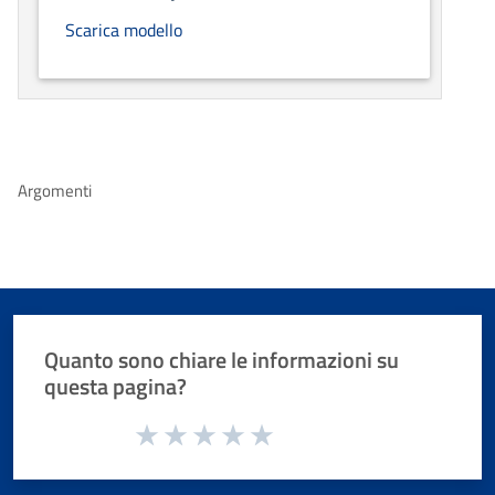
Scarica modello
Argomenti
Quanto sono chiare le informazioni su
questa pagina?
Valuta da 1 a 5 stelle la pagina
Valuta 1 stelle su 5
Valuta 2 stelle su 5
Valuta 3 stelle su 5
Valuta 4 stelle su 5
Valuta 5 stelle su 5