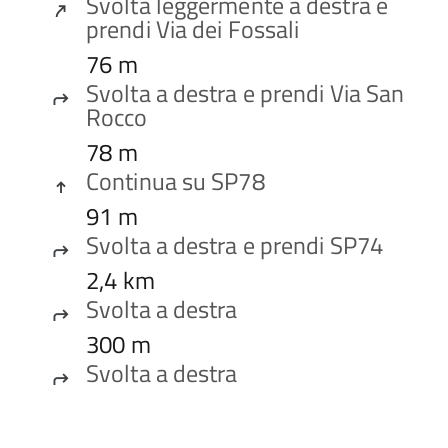
Svolta leggermente a
destra
e

prendi
Via dei Fossali
76 m
Svolta a
destra
e prendi
Via San

Rocco
78 m
Continua su
SP78

91 m
Svolta a
destra
e prendi
SP74

2,4 km
Svolta a
destra

300 m
Svolta a
destra