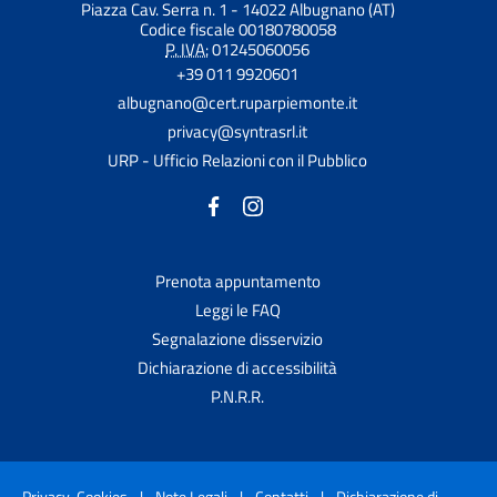
Piazza Cav. Serra n. 1 - 14022 Albugnano (AT)
Codice fiscale 00180780058
P. IVA:
01245060056
+39 011 9920601
albugnano@cert.ruparpiemonte.it
privacy@syntrasrl.it
URP - Ufficio Relazioni con il Pubblico
Prenota appuntamento
Leggi le FAQ
Segnalazione disservizio
Dichiarazione di accessibilità
P.N.R.R.
Privacy-Cookies
|
Note Legali
|
Contatti
|
Dichiarazione di