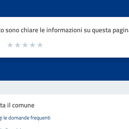
o sono chiare le informazioni su questa pagin
1 a 5 stelle la pagina
Valuta 1 stelle su 5
Valuta 2 stelle su 5
Valuta 3 stelle su 5
Valuta 4 stelle su 5
Valuta 5 stelle su 5
ta il comune
i le domande frequenti