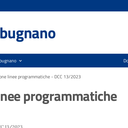
lbugnano
lbugnano
D
one linee programmatiche - DCC 13/2023
linee programmatiche
CC 13/2023