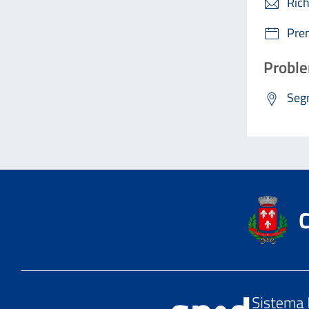
Rich
Pre
Proble
Segn