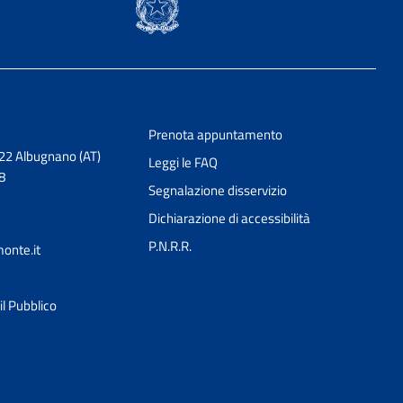
Prenota appuntamento
022 Albugnano (AT)
Leggi le FAQ
8
Segnalazione disservizio
Dichiarazione di accessibilità
P.N.R.R.
onte.it
Ciao 👋
il Pubblico
Come posso esserti utile?
smart_toy