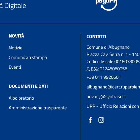
NOVITÀ
CONTATTI
Comune di Albugnano
Notizie
Piazza Cav. Serra n. 1 - 14
Comunicati stampa
Codice fiscale 0018078005
Eventi
P. IVA:
01245060056
+39 011 9920601
DOCUMENTI E DATI
albugnano@cert.ruparpiem
privacy@syntrasrl.it
Albo pretorio
URP - Ufficio Relazioni con 
Amministrazione trasparente