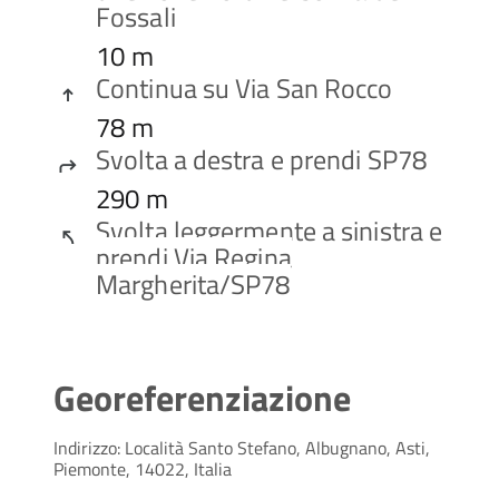
Fossali
10 m
Continua su
Via San Rocco

78 m
Svolta a
destra
e prendi
SP78

290 m
Svolta leggermente a
sinistra
e
prendi
Via Regina
Margherita
/
SP78
Georeferenziazione
Indirizzo: Località Santo Stefano, Albugnano, Asti,
Piemonte, 14022, Italia