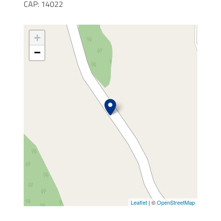
CAP: 14022
+
−
Leaflet
| ©
OpenStreetMap