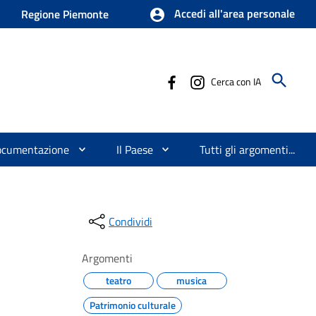
Accedi all'area personale
Regione Piemonte
Cerca con IA
ocumentazione
Il Paese
Tutti gli argomenti...
Condividi
Argomenti
teatro
musica
Patrimonio culturale