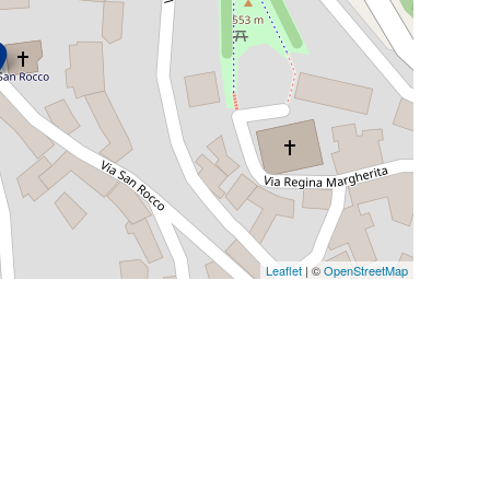
Leaflet
| ©
OpenStreetMap