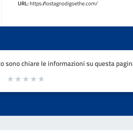
URL:
https://lostagnodigoethe.com/
o sono chiare le informazioni su questa pagin
1 a 5 stelle la pagina
Valuta 1 stelle su 5
Valuta 2 stelle su 5
Valuta 3 stelle su 5
Valuta 4 stelle su 5
Valuta 5 stelle su 5