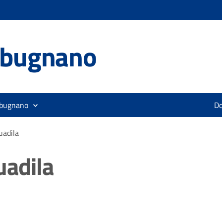
lbugnano
lbugnano
D
uadila
uadila