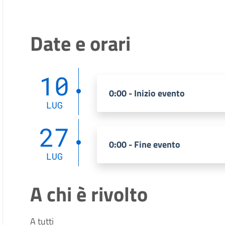
Date e orari
10
0:00 - Inizio evento
LUG
27
0:00 - Fine evento
LUG
A chi è rivolto
A tutti