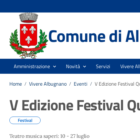
Comune di A
Amministrazione
Novità
Servizi
Vivere A
Home
/
Vivere Albugnano
/
Eventi
/
V Edizione Festival Q
V Edizione Festival Q
Festival
Teatro musica saperi: 10 - 27 luglio