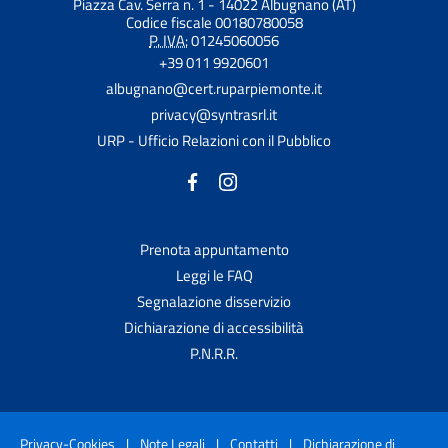
Piazza Cav. Serra n. 1 - 14022 Albugnano (AT)
Codice fiscale 00180780058
P. IVA:
01245060056
+39 011 9920601
albugnano@cert.ruparpiemonte.it
privacy@syntrasrl.it
URP - Ufficio Relazioni con il Pubblico
Prenota appuntamento
Leggi le FAQ
Segnalazione disservizio
Dichiarazione di accessibilità
P.N.R.R.
Privacy-Cookies
|
Note Legali
|
Contatti
|
Dichiarazione di