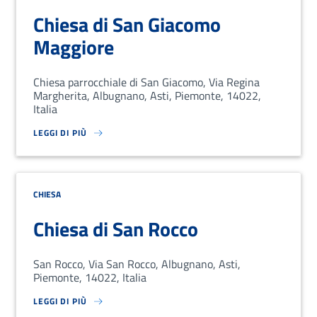
Chiesa di San Giacomo
Maggiore
Chiesa parrocchiale di San Giacomo, Via Regina
Margherita, Albugnano, Asti, Piemonte, 14022,
Italia
LEGGI DI PIÙ
SU LOREM IPSUM DOLOR SIT AMET, CONSECTETUR ADIPISCING EL
CHIESA
Chiesa di San Rocco
San Rocco, Via San Rocco, Albugnano, Asti,
Piemonte, 14022, Italia
LEGGI DI PIÙ
SU LOREM IPSUM DOLOR SIT AMET, CONSECTETUR ADIPISCING EL