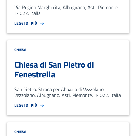
Via Regina Margherita, Albugnano, Asti, Piemonte,
14022, Italia
LEGGI DI PIÙ
SU LOREM IPSUM DOLOR SIT AMET, CONSECTETUR ADIPISCING EL
CHIESA
Chiesa di San Pietro di
Fenestrella
San Pietro, Strada per Abbazia di Vezzolano,
Vezzolano, Albugnano, Asti, Piemonte, 14022, Italia
LEGGI DI PIÙ
SU LOREM IPSUM DOLOR SIT AMET, CONSECTETUR ADIPISCING EL
CHIESA