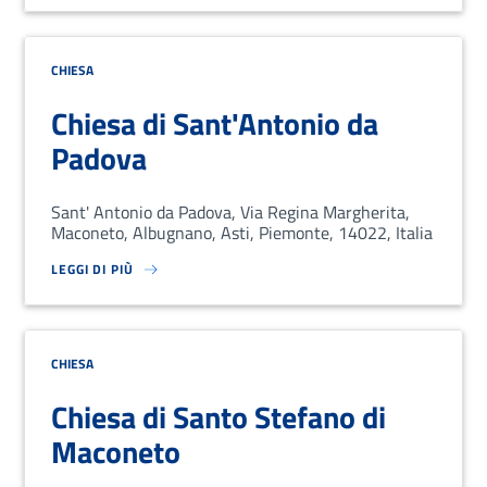
CHIESA
Chiesa di Sant'Antonio da
Padova
Sant' Antonio da Padova, Via Regina Margherita,
Maconeto, Albugnano, Asti, Piemonte, 14022, Italia
LEGGI DI PIÙ
SU LOREM IPSUM DOLOR SIT AMET, CONSECTETUR ADIPISCING EL
CHIESA
Chiesa di Santo Stefano di
Maconeto