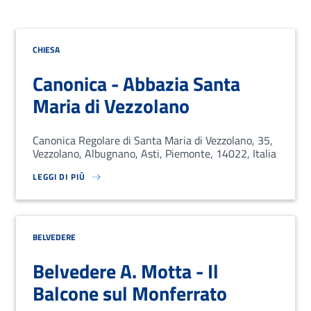
CHIESA
Canonica - Abbazia Santa
Maria di Vezzolano
Canonica Regolare di Santa Maria di Vezzolano, 35,
Vezzolano, Albugnano, Asti, Piemonte, 14022, Italia
LEGGI DI PIÙ
SU LOREM IPSUM DOLOR SIT AMET, CONSECTETUR ADIPISCING EL
BELVEDERE
Belvedere A. Motta - Il
Balcone sul Monferrato