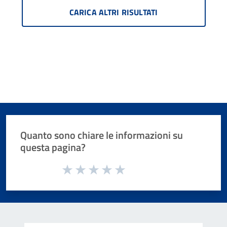
CARICA ALTRI RISULTATI
Quanto sono chiare le informazioni su
questa pagina?
Valuta da 1 a 5 stelle la pagina
Valuta 1 stelle su 5
Valuta 2 stelle su 5
Valuta 3 stelle su 5
Valuta 4 stelle su 5
Valuta 5 stelle su 5