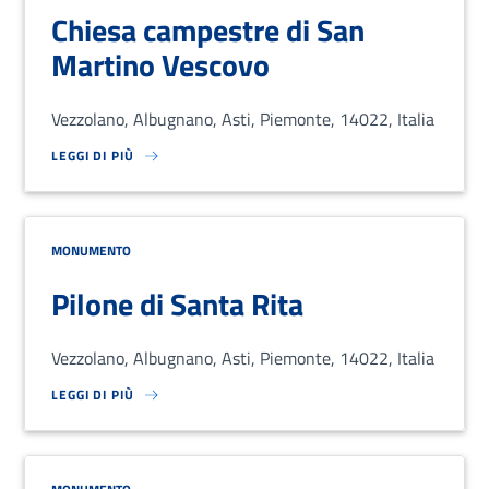
Chiesa campestre di San
Martino Vescovo
Vezzolano, Albugnano, Asti, Piemonte, 14022, Italia
LEGGI DI PIÙ
SU LOREM IPSUM DOLOR SIT AMET, CONSECTETUR ADIPISCING EL
MONUMENTO
Pilone di Santa Rita
Vezzolano, Albugnano, Asti, Piemonte, 14022, Italia
LEGGI DI PIÙ
SU LOREM IPSUM DOLOR SIT AMET, CONSECTETUR ADIPISCING EL