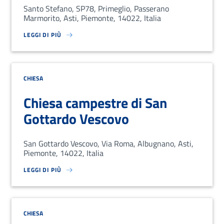
Santo Stefano, SP78, Primeglio, Passerano
Marmorito, Asti, Piemonte, 14022, Italia
LEGGI DI PIÙ
SU LOREM IPSUM DOLOR SIT AMET, CONSECTETUR ADIPISCING EL
CHIESA
Chiesa campestre di San
Gottardo Vescovo
San Gottardo Vescovo, Via Roma, Albugnano, Asti,
Piemonte, 14022, Italia
LEGGI DI PIÙ
SU LOREM IPSUM DOLOR SIT AMET, CONSECTETUR ADIPISCING EL
CHIESA