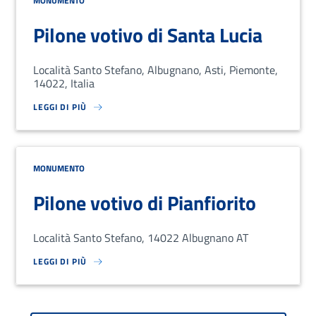
MONUMENTO
Pilone votivo di Santa Lucia
Località Santo Stefano, Albugnano, Asti, Piemonte,
14022, Italia
LEGGI DI PIÙ
SU LOREM IPSUM DOLOR SIT AMET, CONSECTETUR ADIPISCING EL
MONUMENTO
Pilone votivo di Pianfiorito
Località Santo Stefano, 14022 Albugnano AT
LEGGI DI PIÙ
SU LOREM IPSUM DOLOR SIT AMET, CONSECTETUR ADIPISCING EL